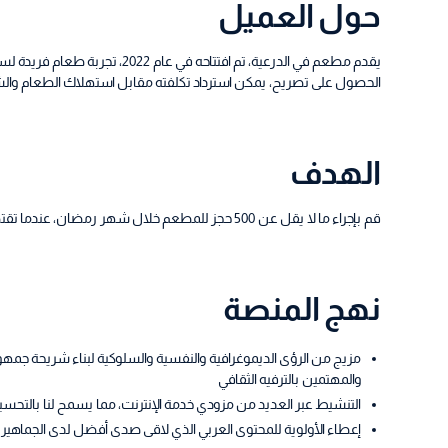
حول العميل
يقدم مطعم في الدرعية، تم افتتاحه 
الحصول على تصريح، يمكن استرداد تكلفته مقابل استهلاك الطعام وال
الهدف
قم بإجراء ما لا يقل عن 500 حجز للمطعم خلال شهر رمضان، عندما تقتصر الحجوزات على أوقات ما بعد غروب الشمس، مع زيادة الوعي.
نهج المنصة
مزيج من الرؤى الديموغرافية والنفسية والسلوكية لبناء شريحة 
والمهتمين بالترفيه الثقافي
التنشيط عبر العديد من مزودي خدمة الإنترنت، مما يسمح لنا بالتحسين 
إعطاء الأولوية للمحتوى العربي الذي لاقى صدى أفضل لدى الجماهير ا