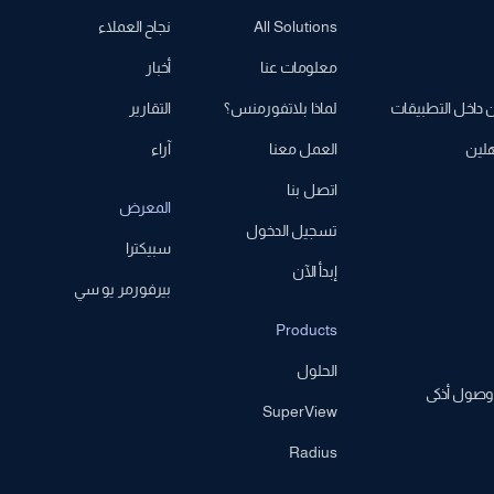
All Solutions
نجاح العملاء
معلومات عنا
أخبار
اخل التطبيقات
لماذا بلاتفورمنس؟
التقارير
هلين
العمل معنا
آراء
اتصل بنا
المعرض
تسجيل الدخول
سبيكترا
إبدأ الآن
بيرفورمر يو سي
Products
الحلول
وصول أذكى
SuperView
Radius