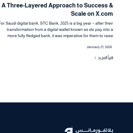
A Three-Layered Approach to Success &
Scale on X.com
For Saudi digital bank, STC Bank, 2025 is a big year – after their
transformation from a digital wallet known as stc pay into a
more fully fledged bank, it was imperative for them to raise
awareness for this shift and build up their new brand in the
January 21, 2026
minds of Saudi consumers. STC’s agency UM worked with
Platformance to devise a campaign that combined three levers
اقرأ المزيد
on the X Platform to achieve that: