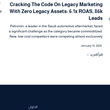
5
لل
Cracking The Code On Legacy Marketing
ال
With Zero Legacy Assets: 6.1x ROAS, 86k
اق
لت
Leads
ا
Petromin, a leader in the Saudi automotive aftermarket, faced
a significant challenge as the category became commoditized.
New, low-cost competitors were competing almost exclusively
on discounting, which drove switching and eroded brand
January 13, 2026
differentiation.
اقرأ المزيد
الحلول