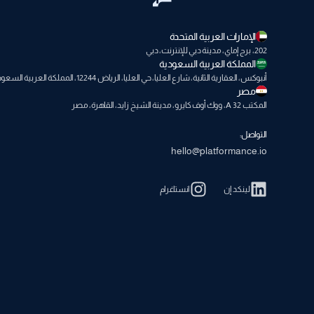
الإمارات العربية المتحدة
202، برج إماي، مدينة دبي للإنترنت، دبي
المملكة العربية السعودية
أنبوكس، العقارية الثانية، شارع العليا، حي العليا، الرياض 12244، المملكة العربية السعودية
مصر
المكتب A 32، ووك أوف كايرو، مدينة الشيخ زايد، القاهرة، مصر
التواصل:
hello@platformance.io
لينكد إن
انستاغرام