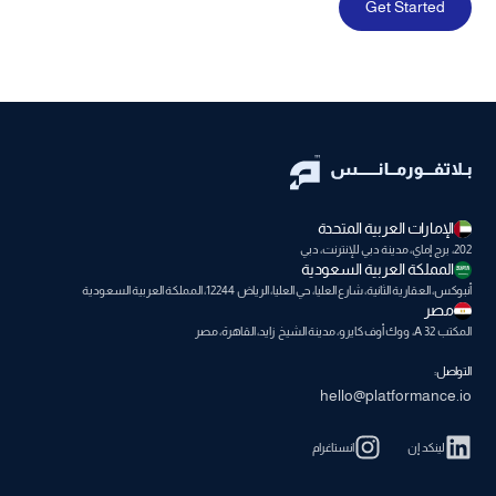
Get Started
الإمارات العربية المتحدة
202، برج إماي، مدينة دبي للإنترنت، دبي
المملكة العربية السعودية
أنبوكس، العقارية الثانية، شارع العليا، حي العليا، الرياض 12244، المملكة العربية السعودية
مصر
المكتب A 32، ووك أوف كايرو، مدينة الشيخ زايد، القاهرة، مصر
التواصل:
hello@platformance.io
لينكد إن
انستاغرام