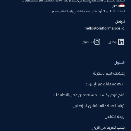
أنبوكس، العقارية الثانية، شارع العليا، حي العليا، الرياض 12244، المملكة العربية السعودية
مصر
المكتب A 32، ووك أوف كايرو، مدينة الشيخ زايد، القاهرة، مصر
التواصل:
hello@platformance.io
لينكد إن
انستاغرام
الحلول
إعلانات البيع بالتجزئة
زيادة مبيعاتك عبر الإنترنت
فتح فرص كسب مستخدمين داخل التطبيقات
توليد العملاء المحتملين المؤهلين
زيادة التفاعل
جذب المزيد من الزوار