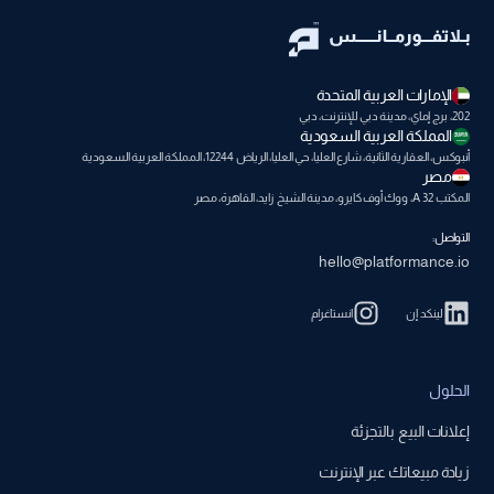
الإمارات العربية المتحدة
202، برج إماي، مدينة دبي للإنترنت، دبي
المملكة العربية السعودية
أنبوكس، العقارية الثانية، شارع العليا، حي العليا، الرياض 12244، المملكة العربية السعودية
مصر
المكتب A 32، ووك أوف كايرو، مدينة الشيخ زايد، القاهرة، مصر
التواصل:
hello@platformance.io
لينكد إن
انستاغرام
الحلول
إعلانات البيع بالتجزئة
زيادة مبيعاتك عبر الإنترنت