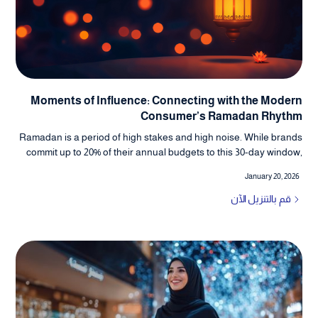
Moments of Influence: Connecting with the Modern
Consumer’s Ramadan Rhythm
Ramadan is a period of high stakes and high noise. While brands
commit up to 20% of their annual budgets to this 30-day window,
they face a "porous funnel" where 76% of consumers feel
January 20, 2026
oversaturated by ad clutter and 68% are open to switching brands
mid-journey. With high-value decisions now requiring over 30
قم بالتنزيل الآن
touchpoints, the traditional linear funnel falls flat.