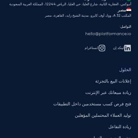
أنبوكس، العقارية الثانية، شارع العليا، حي العليا، الرياض 12244، المملكة العربية السعودية
مصر
المكتب A 32، ووك أوف كايرو، مدينة الشيخ زايد، القاهرة، مصر
التواصل:
hello@platformance.io
لينكد إن
انستاغرام
الحلول
إعلانات البيع بالتجزئة
زيادة مبيعاتك عبر الإنترنت
فتح فرص كسب مستخدمين داخل التطبيقات
توليد العملاء المحتملين المؤهلين
زيادة التفاعل