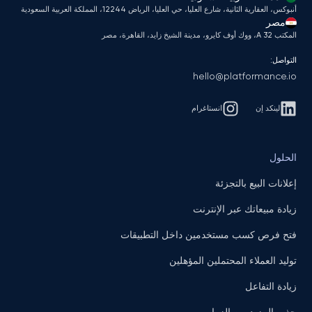
أنبوكس، العقارية الثانية، شارع العليا، حي العليا، الرياض 12244، المملكة العربية السعودية
مصر
المكتب A 32، ووك أوف كايرو، مدينة الشيخ زايد، القاهرة، مصر
التواصل:
hello@platformance.io
لينكد إن
انستاغرام
الحلول
إعلانات البيع بالتجزئة
زيادة مبيعاتك عبر الإنترنت
فتح فرص كسب مستخدمين داخل التطبيقات
توليد العملاء المحتملين المؤهلين
زيادة التفاعل