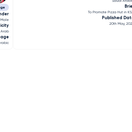
Saudi Arab
Bri
age
To Promote Pizza Hut in K
nder
Published Dat
Male
20th May, 20
icity
Arab
uage
rabic