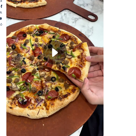
ia
ef
SA
e
26