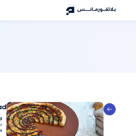
ad
d
ut
n