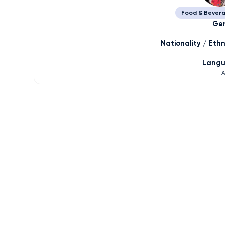
Food & Bever
Ge
Nationality / Ethn
Lang
A