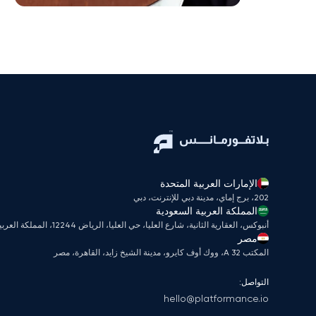
الإمارات العربية المتحدة
202، برج إماي، مدينة دبي للإنترنت، دبي
المملكة العربية السعودية
أنبوكس، العقارية الثانية، شارع العليا، حي العليا، الرياض 12244، المملكة العربية السعودية
مصر
المكتب A 32، ووك أوف كايرو، مدينة الشيخ زايد، القاهرة، مصر
التواصل:
hello@platformance.io