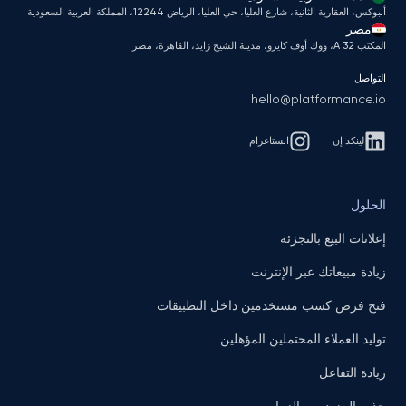
أنبوكس، العقارية الثانية، شارع العليا، حي العليا، الرياض 12244، المملكة العربية السعودية
مصر
المكتب A 32، ووك أوف كايرو، مدينة الشيخ زايد، القاهرة، مصر
التواصل:
hello@platformance.io
لينكد إن
انستاغرام
الحلول
إعلانات البيع بالتجزئة
زيادة مبيعاتك عبر الإنترنت
فتح فرص كسب مستخدمين داخل التطبيقات
توليد العملاء المحتملين المؤهلين
زيادة التفاعل