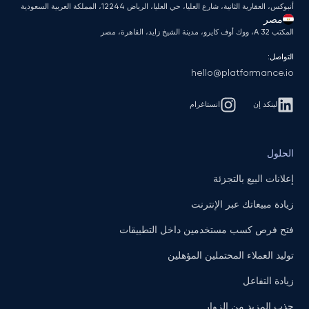
أنبوكس، العقارية الثانية، شارع العليا، حي العليا، الرياض 12244، المملكة العربية السعودية
مصر
المكتب A 32، ووك أوف كايرو، مدينة الشيخ زايد، القاهرة، مصر
التواصل:
hello@platformance.io
لينكد إن
انستاغرام
الحلول
إعلانات البيع بالتجزئة
زيادة مبيعاتك عبر الإنترنت
فتح فرص كسب مستخدمين داخل التطبيقات
توليد العملاء المحتملين المؤهلين
زيادة التفاعل
جذب المزيد من الزوار