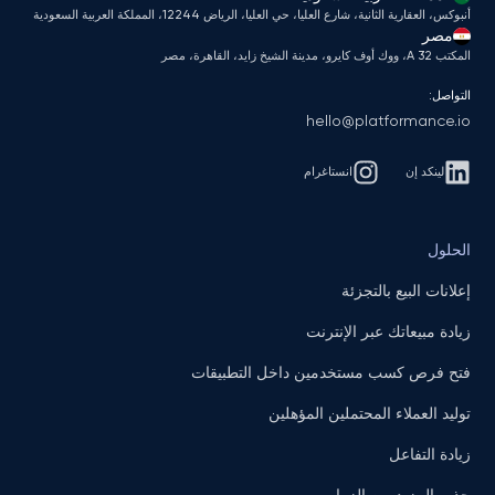
أنبوكس، العقارية الثانية، شارع العليا، حي العليا، الرياض 12244، المملكة العربية السعودية
مصر
المكتب A 32، ووك أوف كايرو، مدينة الشيخ زايد، القاهرة، مصر
التواصل:
hello@platformance.io
لينكد إن
انستاغرام
الحلول
إعلانات البيع بالتجزئة
زيادة مبيعاتك عبر الإنترنت
فتح فرص كسب مستخدمين داخل التطبيقات
توليد العملاء المحتملين المؤهلين
زيادة التفاعل