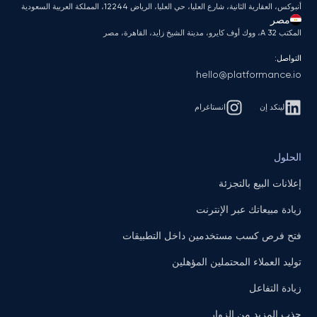
أنبوكس، العقارية الثانية، شارع العليا، حي العليا، الرياض 12244، المملكة العربية السعودية
مصر
المكتب A 32، ووك أوف كايرو، مدينة الشيخ زايد، القاهرة، مصر
التواصل:
hello@platformance.io
لينكد إن
انستاغرام
الحلول
إعلانات البيع بالتجزئة
زيادة مبيعاتك عبر الإنترنت
فتح فرص كسب مستخدمين داخل التطبيقات
توليد العملاء المحتملين المؤهلين
زيادة التفاعل
جذب المزيد من الزوار