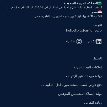
المملكة العربية السعودية
أنبوكس، العقارية الثانية، شارع العليا، حي العليا، الرياض 12244، المملكة العربية السعودية
مصر
المكتب A 32، ووك أوف كايرو، مدينة الشيخ زايد، القاهرة، مصر
التواصل:
hello@platformance.io
لينكد إن
انستاغرام
الحلول
إعلانات البيع بالتجزئة
زيادة مبيعاتك عبر الإنترنت
فتح فرص كسب مستخدمين داخل التطبيقات
توليد العملاء المحتملين المؤهلين
زيادة التفاعل