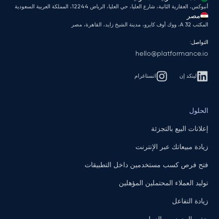
أنبوكس، العقارية الثانية، شارع العليا، حي العليا، الرياض 12244، المملكة العربية السعودية
مصر
المكتب A 32، ووك أوف كايرو، مدينة الشيخ زايد، القاهرة، مصر
التواصل:
hello@platformance.io
لينكد إن
انستاغرام
الحلول
إعلانات البيع بالتجزئة
زيادة مبيعاتك عبر الإنترنت
فتح فرص كسب مستخدمين داخل التطبيقات
توليد العملاء المحتملين المؤهلين
زيادة التفاعل