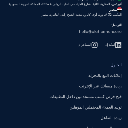
أنبوكس، العقارية الثانية، شارع العليا، حي العليا، الرياض 12244، المملكة العربية السعودية
مصر
المكتب A 32، ووك أوف كايرو، مدينة الشيخ زايد، القاهرة، مصر
التواصل:
hello@platformance.io
لينكد إن
انستاغرام
الحلول
إعلانات البيع بالتجزئة
زيادة مبيعاتك عبر الإنترنت
فتح فرص كسب مستخدمين داخل التطبيقات
توليد العملاء المحتملين المؤهلين
زيادة التفاعل