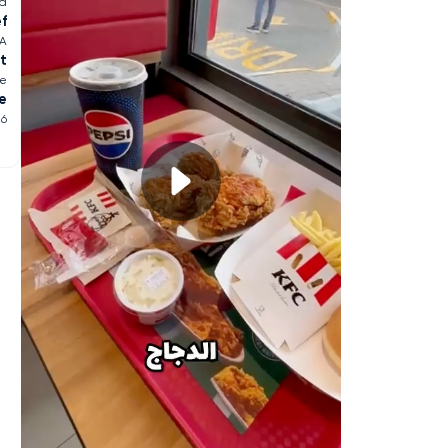
ia
ef
SA
t
ge
e
26