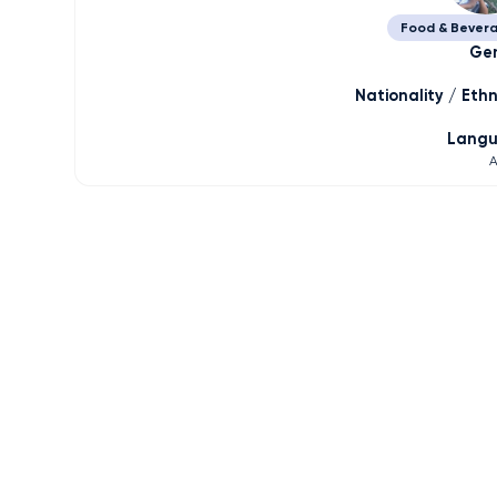
Food & Bever
Ge
Nationality / Ethn
Lang
A