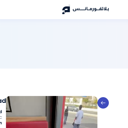
ad
d
C
n