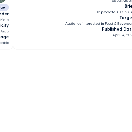
Saudi Arab
Bri
age
To promote KFC in K
nder
Targe
Male
Audience interested in Food & Bevera
icity
Published Dat
Arab
April 14, 20
uage
rabic