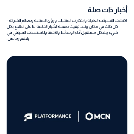
أخبار ذات صلة
اكتشف التحديثات العاجلة وابتكارات المنتجات ورؤى الصناعة ومعالم الشركة -
كل ذلك في مكان واحد. تبقيك صفحة الأخبار الخاصة بنا على اطلاع بكل
شيء يشكل مستقبل أداء الوسائط والأتمتة والاستهداف السياقي في
بلاتفورمانس.