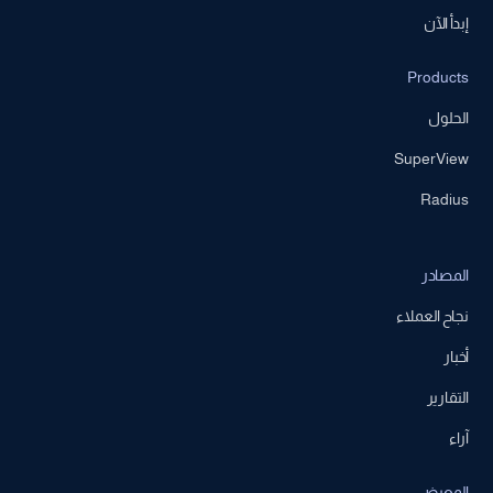
إبدأ الآن
Products
الحلول
SuperView
Radius
المصادر
نجاح العملاء
أخبار
التقارير
آراء
المعرض