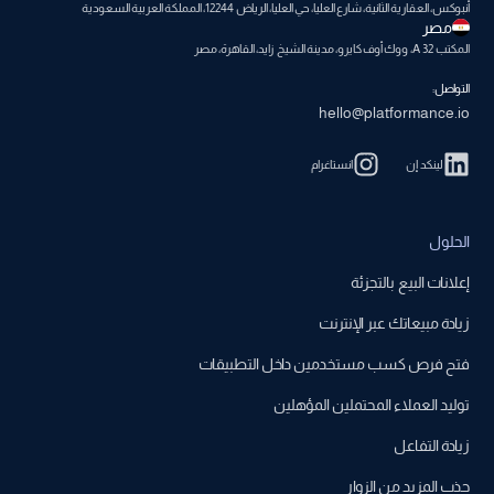
أنبوكس، العقارية الثانية، شارع العليا، حي العليا، الرياض 12244، المملكة العربية السعودية
مصر
المكتب A 32، ووك أوف كايرو، مدينة الشيخ زايد، القاهرة، مصر
التواصل:
hello@platformance.io
لينكد إن
انستاغرام
الحلول
إعلانات البيع بالتجزئة
زيادة مبيعاتك عبر الإنترنت
فتح فرص كسب مستخدمين داخل التطبيقات
توليد العملاء المحتملين المؤهلين
زيادة التفاعل
جذب المزيد من الزوار