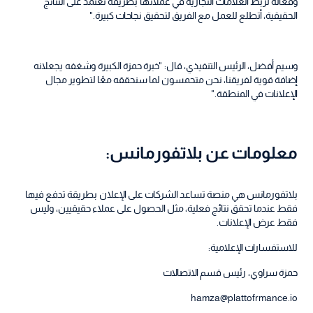
وفعالة لربط العلامات التجارية في عملائها بطريقة تعتمد على النتائج
الحقيقية، أتطلع للعمل مع الفريق لتحقيق نجاحات كبيرة."
وسيم أفضل، الرئيس التنفيذي، قال: "خبرة حمزة الكبيرة وشغفه يجعلانه
إضافة قوية لفريقنا، نحن متحمسون لما سنحققه معًا لتطوير مجال
الإعلانات في المنطقة."
معلومات عن بلاتفورمانس:
بلاتفورمانس هي منصة تساعد الشركات على الإعلان بطريقة تدفع فيها
فقط عندما تحقق نتائج فعلية، مثل الحصول على عملاء حقيقيين، وليس
فقط عرض الإعلانات.
للاستفسارات الإعلامية:
حمزة سراوي، رئيس قسم الاتصالات
hamza@plattofrmance.io