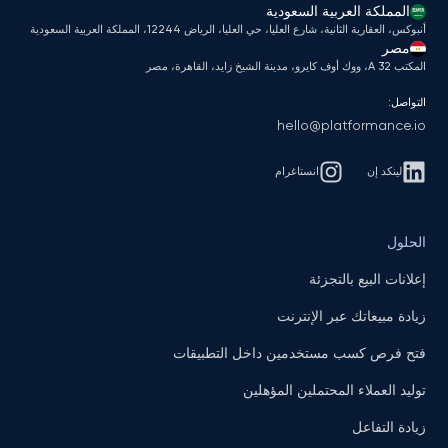
المملكة العربية السعودية
أنبوكس، العقارية الثانية، شارع العليا، حي العليا، الرياض 12244، المملكة العربية السعودية
مصر
المكتب A 32، ووك أوف كايرو، مدينة الشيخ زايد، القاهرة، مصر
التواصل:
hello@platformance.io
لينكد إن
انستاغرام
الحلول
إعلانات البيع بالتجزئة
زيادة مبيعاتك عبر الإنترنت
فتح فرص كسب مستخدمين داخل التطبيقات
توليد العملاء المحتملين المؤهلين
زيادة التفاعل