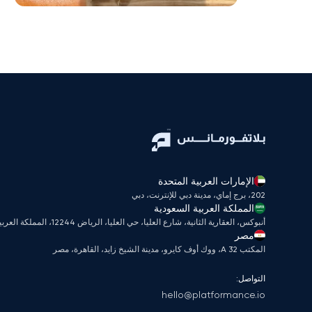
الإمارات العربية المتحدة
202، برج إماي، مدينة دبي للإنترنت، دبي
المملكة العربية السعودية
أنبوكس، العقارية الثانية، شارع العليا، حي العليا، الرياض 12244، المملكة العربية السعودية
مصر
المكتب A 32، ووك أوف كايرو، مدينة الشيخ زايد، القاهرة، مصر
التواصل:
hello@platformance.io