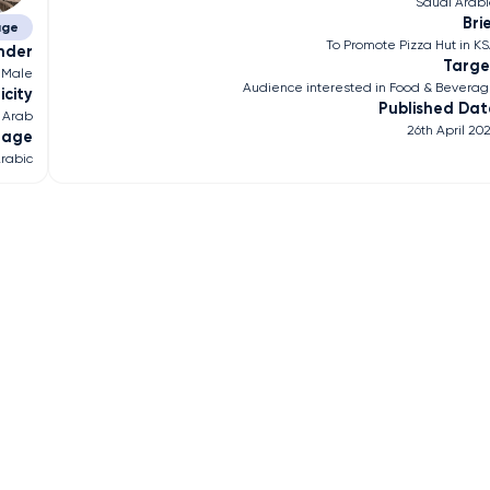
Saudi Arab
Bri
age
To Promote Pizza Hut in K
nder
Targe
Male
Audience interested in Food & Bevera
icity
Published Dat
Arab
26th April 20
uage
rabic