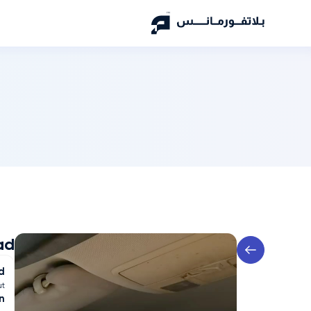
ad
d
ut
n