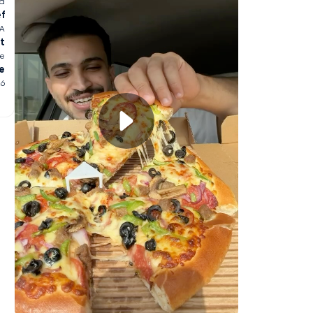
ia
ef
SA
t
ge
e
26