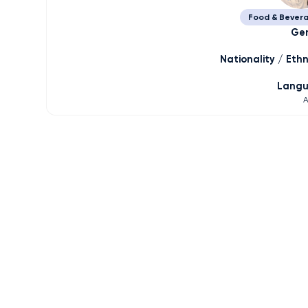
Food & Bever
Ge
Nationality / Ethn
Lang
A