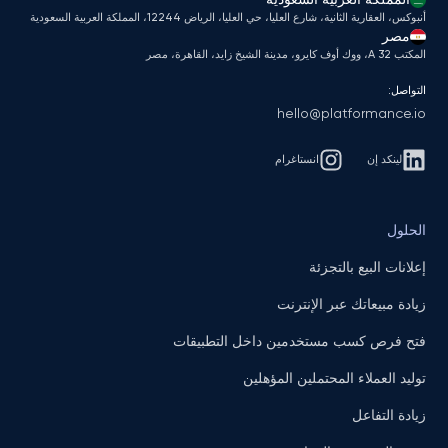
أنبوكس، العقارية الثانية، شارع العليا، حي العليا، الرياض 12244، المملكة العربية السعودية
مصر
المكتب A 32، ووك أوف كايرو، مدينة الشيخ زايد، القاهرة، مصر
التواصل:
hello@platformance.io
لينكد إن
انستاغرام
الحلول
إعلانات البيع بالتجزئة
زيادة مبيعاتك عبر الإنترنت
فتح فرص كسب مستخدمين داخل التطبيقات
توليد العملاء المحتملين المؤهلين
زيادة التفاعل