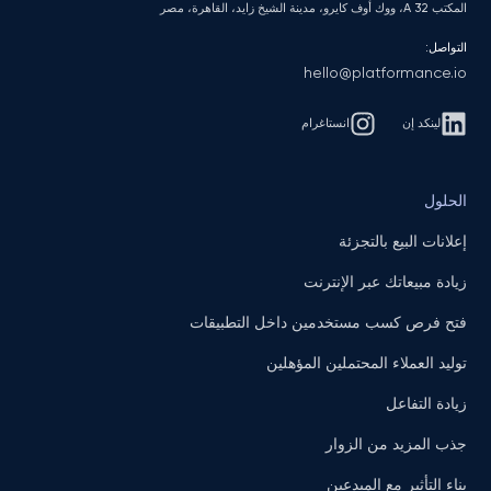
المكتب A 32، ووك أوف كايرو، مدينة الشيخ زايد، القاهرة، مصر
التواصل:
hello@platformance.io
لينكد إن
انستاغرام
الحلول
إعلانات البيع بالتجزئة
زيادة مبيعاتك عبر الإنترنت
فتح فرص كسب مستخدمين داخل التطبيقات
توليد العملاء المحتملين المؤهلين
زيادة التفاعل
جذب المزيد من الزوار
بناء التأثير مع المبدعين