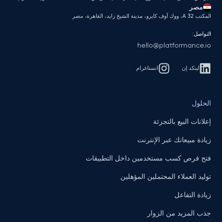
مصر
المكتب A 32، ووك أوف كايرو، مدينة الشيخ زايد، القاهرة، مصر
التواصل:
hello@platformance.io
لينكد إن
انستاغرام
الحلول
إعلانات البيع بالتجزئة
زيادة مبيعاتك عبر الإنترنت
فتح فرص كسب مستخدمين داخل التطبيقات
توليد العملاء المحتملين المؤهلين
زيادة التفاعل
جذب المزيد من الزوار