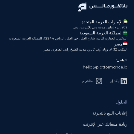
الإمارات العربية المتحدة
202، برج إماي، مدينة دبي للإنترنت، دبي
المملكة العربية السعودية
أنبوكس، العقارية الثانية، شارع العليا، حي العليا، الرياض 12244، المملكة العربية السعودية
مصر
المكتب A 32، ووك أوف كايرو، مدينة الشيخ زايد، القاهرة، مصر
التواصل:
hello@platformance.io
لينكد إن
انستاغرام
الحلول
إعلانات البيع بالتجزئة
زيادة مبيعاتك عبر الإنترنت