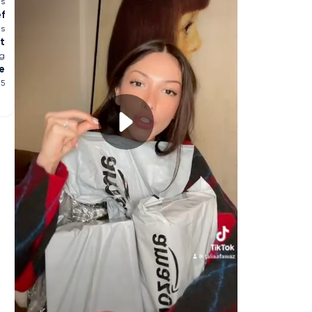
es
ef
ms
t
ng
e
25