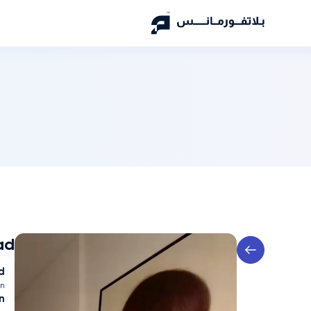
ad
d
n
n