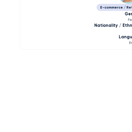
E-commerce / Ret
Ge
F
Nationality / Ethn
Lang
E