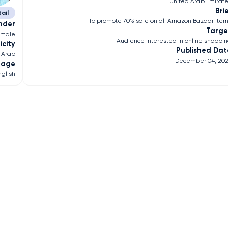
United Arab Emirat
Bri
ail
To promote 70% sale on all Amazon Bazaar ite
nder
Targe
emale
Audience interested in online shoppi
icity
Published Dat
Arab
December 04, 20
uage
nglish