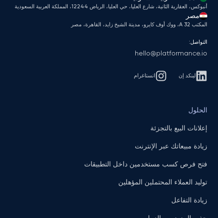
أنبوكس، العقارية الثانية، شارع العليا، حي العليا، الرياض 12244، المملكة العربية السعودية
مصر
المكتب A 32، ووك أوف كايرو، مدينة الشيخ زايد، القاهرة، مصر
التواصل:
hello@platformance.io
لينكد إن
انستاغرام
الحلول
إعلانات البيع بالتجزئة
زيادة مبيعاتك عبر الإنترنت
فتح فرص كسب مستخدمين داخل التطبيقات
توليد العملاء المحتملين المؤهلين
زيادة التفاعل