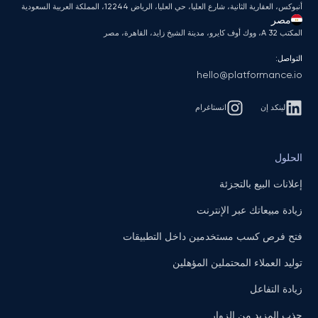
أنبوكس، العقارية الثانية، شارع العليا، حي العليا، الرياض 12244، المملكة العربية السعودية
مصر
المكتب A 32، ووك أوف كايرو، مدينة الشيخ زايد، القاهرة، مصر
التواصل:
hello@platformance.io
لينكد إن
انستاغرام
الحلول
إعلانات البيع بالتجزئة
زيادة مبيعاتك عبر الإنترنت
فتح فرص كسب مستخدمين داخل التطبيقات
توليد العملاء المحتملين المؤهلين
زيادة التفاعل
جذب المزيد من الزوار