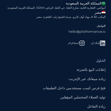
المملكة العربية السعودية
أنبوكس، العقارية الثانية، شارع العليا، حي العليا، الرياض 12244، المملكة العربية السعودية
مصر
المكتب A 32، ووك أوف كايرو، مدينة الشيخ زايد، القاهرة، مصر
التواصل:
hello@platformance.io
لينكد إن
انستاغرام
الحلول
إعلانات البيع بالتجزئة
زيادة مبيعاتك عبر الإنترنت
فتح فرص كسب مستخدمين داخل التطبيقات
توليد العملاء المحتملين المؤهلين
زيادة التفاعل