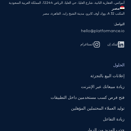
أنبوكس، العقارية الثانية، شارع العليا، حي العليا، الرياض 12244، المملكة العربية السعودية
مصر
المكتب A 32، ووك أوف كايرو، مدينة الشيخ زايد، القاهرة، مصر
التواصل:
hello@platformance.io
لينكد إن
انستاغرام
الحلول
إعلانات البيع بالتجزئة
زيادة مبيعاتك عبر الإنترنت
فتح فرص كسب مستخدمين داخل التطبيقات
توليد العملاء المحتملين المؤهلين
زيادة التفاعل
جذب المزيد من الزوار