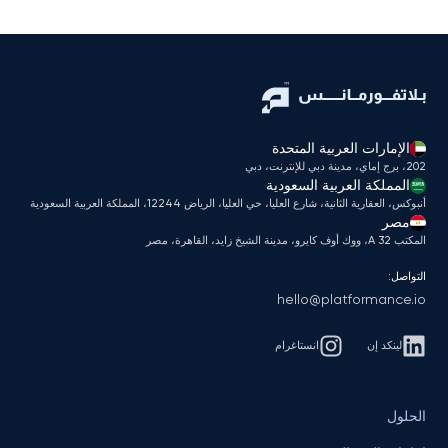
الإمارات العربية المتحدة
202، برج إماي، مدينة دبي للإنترنت، دبي
المملكة العربية السعودية
أنبوكس، العقارية الثانية، شارع العليا، حي العليا، الرياض 12244، المملكة العربية السعودية
مصر
المكتب A 32، ووك أوف كايرو، مدينة الشيخ زايد، القاهرة، مصر
التواصل:
hello@platformance.io
لينكد إن
انستاغرام
الحلول