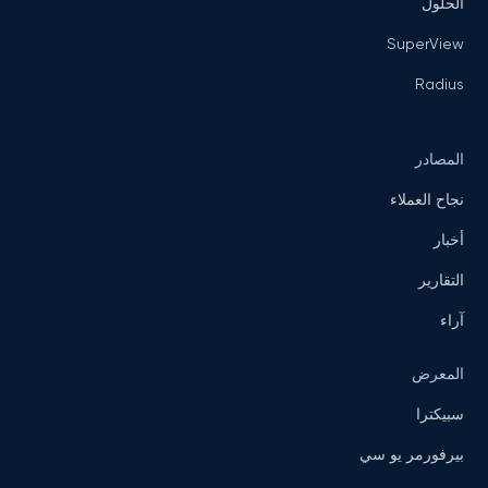
الحلول
SuperView
Radius
المصادر
نجاح العملاء
أخبار
التقارير
آراء
المعرض
سبيكترا
بيرفورمر يو سي