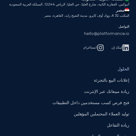
أنبوكس، العقارية الثانية، شارع العليا، حي العليا، الرياض 12244، المملكة العربية السعودية
مصر
المكتب A 32، ووك أوف كايرو، مدينة الشيخ زايد، القاهرة، مصر
التواصل:
hello@platformance.io
لينكد إن
انستاغرام
الحلول
إعلانات البيع بالتجزئة
زيادة مبيعاتك عبر الإنترنت
فتح فرص كسب مستخدمين داخل التطبيقات
توليد العملاء المحتملين المؤهلين
زيادة التفاعل