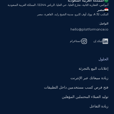
المملكة العربية السعودية
أنبوكس، العقارية الثانية، شارع العليا، حي العليا، الرياض 12244، المملكة العربية السعودية
مصر
المكتب A 32، ووك أوف كايرو، مدينة الشيخ زايد، القاهرة، مصر
التواصل:
hello@platformance.io
لينكد إن
انستاغرام
الحلول
إعلانات البيع بالتجزئة
زيادة مبيعاتك عبر الإنترنت
فتح فرص كسب مستخدمين داخل التطبيقات
توليد العملاء المحتملين المؤهلين
زيادة التفاعل