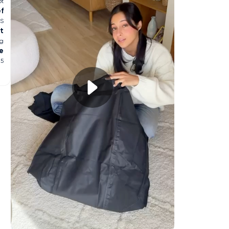
pt
ef
FS
t
ng
e
25