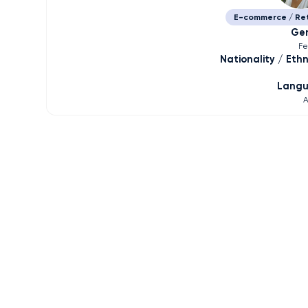
E-commerce / Ret
Ge
F
Nationality / Ethn
Lang
A