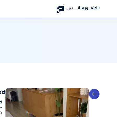
ad
d
n
n