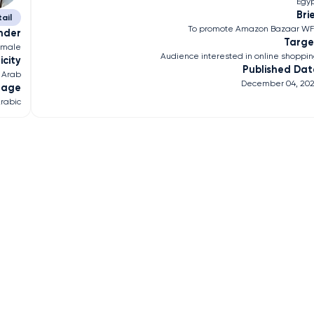
Egy
Bri
ail
To promote Amazon Bazaar W
nder
Targe
emale
Audience interested in online shoppi
icity
Published Dat
Arab
December 04, 20
uage
rabic