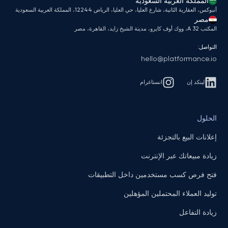
المملكة العربية السعودية
أنبوكس، العقارية الثانية، شارع العليا، حي العليا، الرياض 12244، المملكة العربية السعودية
مصر
المكتب A 32، ووك أوف كايرو، مدينة الشيخ زايد، القاهرة، مصر
التواصل:
hello@platformance.io
لينكد إن
انستاغرام
الحلول
إعلانات البيع بالتجزئة
زيادة مبيعاتك عبر الإنترنت
فتح فرص كسب مستخدمين داخل التطبيقات
توليد العملاء المحتملين المؤهلين
زيادة التفاعل