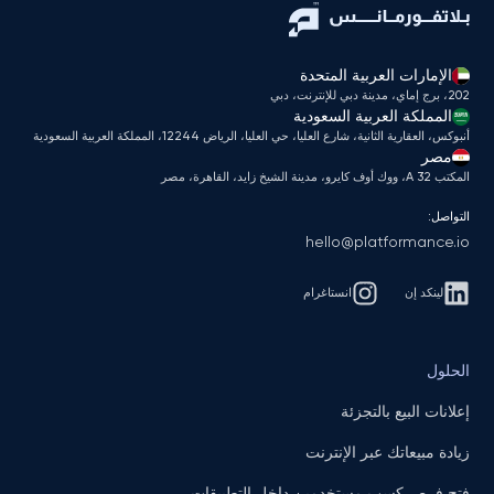
الإمارات العربية المتحدة
202، برج إماي، مدينة دبي للإنترنت، دبي
المملكة العربية السعودية
أنبوكس، العقارية الثانية، شارع العليا، حي العليا، الرياض 12244، المملكة العربية السعودية
مصر
المكتب A 32، ووك أوف كايرو، مدينة الشيخ زايد، القاهرة، مصر
التواصل:
hello@platformance.io
لينكد إن
انستاغرام
الحلول
إعلانات البيع بالتجزئة
زيادة مبيعاتك عبر الإنترنت
فتح فرص كسب مستخدمين داخل التطبيقات