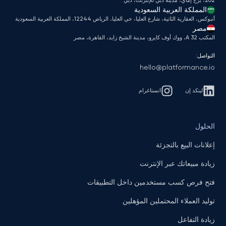
202، برج إماي، مدينة دبي للإنترنت، دبي
المملكة العربية السعودية
أنبوكس، العقارية الثانية، شارع العليا، حي العليا، الرياض 12244، المملكة العربية السعودية
مصر
المكتب A 32، ووك أوف كايرو، مدينة الشيخ زايد، القاهرة، مصر
التواصل:
hello@platformance.io
لينكد إن
انستاغرام
الحلول
إعلانات البيع بالتجزئة
زيادة مبيعاتك عبر الإنترنت
فتح فرص كسب مستخدمين داخل التطبيقات
توليد العملاء المحتملين المؤهلين
زيادة التفاعل