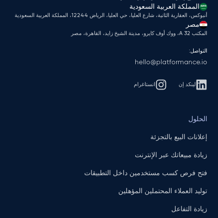
المملكة العربية السعودية
أنبوكس، العقارية الثانية، شارع العليا، حي العليا، الرياض 12244، المملكة العربية السعودية
مصر
المكتب A 32، ووك أوف كايرو، مدينة الشيخ زايد، القاهرة، مصر
التواصل:
hello@platformance.io
لينكد إن
انستاغرام
الحلول
إعلانات البيع بالتجزئة
زيادة مبيعاتك عبر الإنترنت
فتح فرص كسب مستخدمين داخل التطبيقات
توليد العملاء المحتملين المؤهلين
زيادة التفاعل