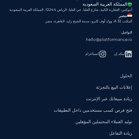
المملكة العربية السعودية
أنبوكس، العقارية الثانية، شارع العليا، حي العليا، الرياض 12244، المملكة العربية السعودية
مصر
المكتب A 32، ووك أوف كايرو، مدينة الشيخ زايد، القاهرة، مصر
التواصل:
hello@platformance.io
لينكد إن
انستاغرام
الحلول
إعلانات البيع بالتجزئة
زيادة مبيعاتك عبر الإنترنت
فتح فرص كسب مستخدمين داخل التطبيقات
توليد العملاء المحتملين المؤهلين
زيادة التفاعل