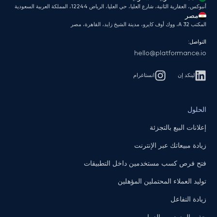
أنبوكس، العقارية الثانية، شارع العليا، حي العليا، الرياض 12244، المملكة العربية السعودية
مصر
المكتب A 32، ووك أوف كايرو، مدينة الشيخ زايد، القاهرة، مصر
التواصل:
hello@platformance.io
لينكد إن
انستاغرام
الحلول
إعلانات البيع بالتجزئة
زيادة مبيعاتك عبر الإنترنت
فتح فرص كسب مستخدمين داخل التطبيقات
توليد العملاء المحتملين المؤهلين
زيادة التفاعل