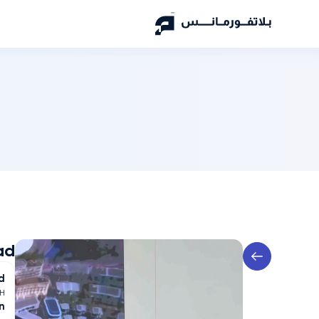
ad
d
AH
n