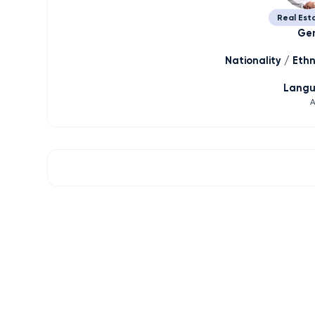
Real Est
Ge
Nationality / Ethn
Lang
A