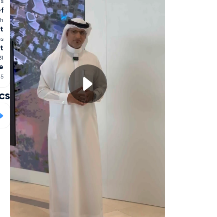
es
ef
ah
t
ss
ht
31
e
25
cs