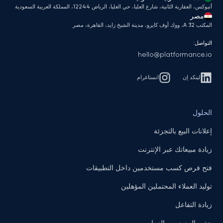
أنبوكس، العقارية الثانية، شارع العليا، حي العليا، الرياض 12244، المملكة العربية السعودية
مصر
المكتب A 32، ووك أوف كايرو، مدينة الشيخ زايد، القاهرة، مصر
التواصل:
hello@platformance.io
لينكد إن
انستاغرام
الحلول
إعلانات البيع بالتجزئة
زيادة مبيعاتك عبر الإنترنت
فتح فرص كسب مستخدمين داخل التطبيقات
توليد العملاء المحتملين المؤهلين
زيادة التفاعل