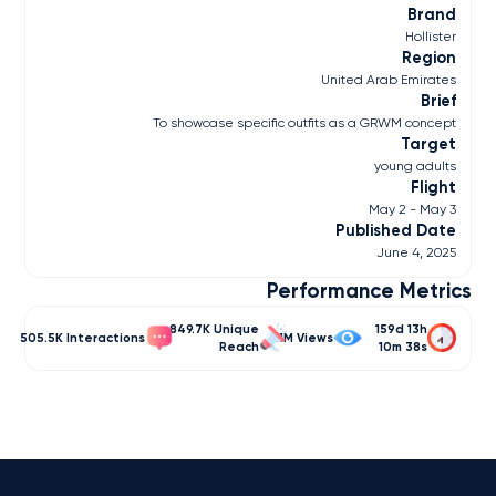
Brand
Hollister
Region
United Arab Emirates
Brief
To showcase specific outfits as a GRWM concept
Target
young adults
Flight
May 2 - May 3
Published Date
June 4, 2025
Performance Metrics
849.7K
159d 13h
505.5K
2.1M
10m 38s