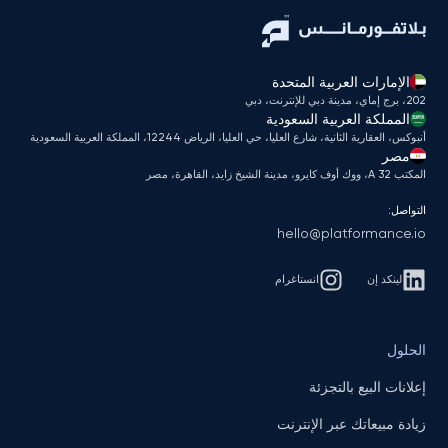
الإمارات العربية المتحدة
202، برج إماي، مدينة دبي للإنترنت، دبي
المملكة العربية السعودية
أنبوكس، العقارية الثانية، شارع العليا، حي العليا، الرياض 12244، المملكة العربية السعودية
مصر
المكتب A 32، ووك أوف كايرو، مدينة الشيخ زايد، القاهرة، مصر
التواصل:
hello@platformance.io
لينكد إن
انستاغرام
الحلول
إعلانات البيع بالتجزئة
زيادة مبيعاتك عبر الإنترنت