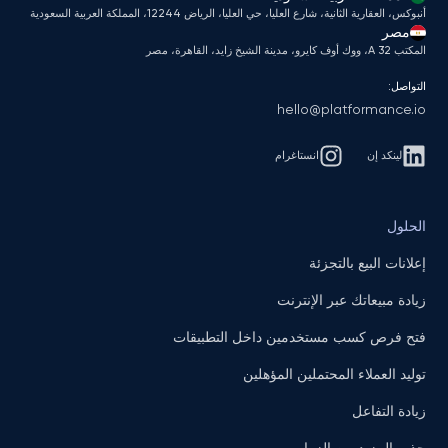
أنبوكس، العقارية الثانية، شارع العليا، حي العليا، الرياض 12244، المملكة العربية السعودية
مصر
المكتب A 32، ووك أوف كايرو، مدينة الشيخ زايد، القاهرة، مصر
التواصل:
hello@platformance.io
لينكد إن
انستاغرام
الحلول
إعلانات البيع بالتجزئة
زيادة مبيعاتك عبر الإنترنت
فتح فرص كسب مستخدمين داخل التطبيقات
توليد العملاء المحتملين المؤهلين
زيادة التفاعل