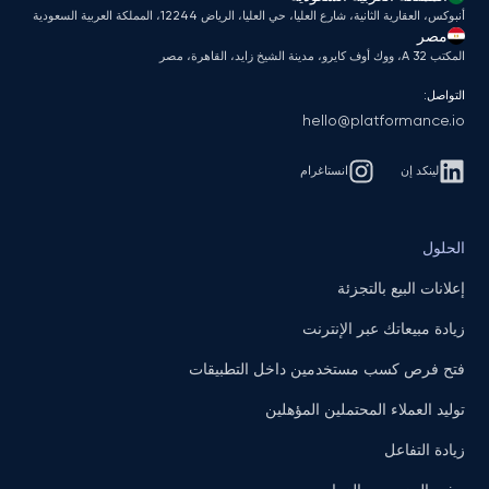
أنبوكس، العقارية الثانية، شارع العليا، حي العليا، الرياض 12244، المملكة العربية السعودية
مصر
المكتب A 32، ووك أوف كايرو، مدينة الشيخ زايد، القاهرة، مصر
التواصل:
hello@platformance.io
لينكد إن
انستاغرام
الحلول
إعلانات البيع بالتجزئة
زيادة مبيعاتك عبر الإنترنت
فتح فرص كسب مستخدمين داخل التطبيقات
توليد العملاء المحتملين المؤهلين
زيادة التفاعل