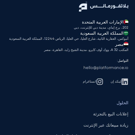
الإمارات العربية المتحدة
202، برج إماي، مدينة دبي للإنترنت، دبي
المملكة العربية السعودية
أنبوكس، العقارية الثانية، شارع العليا، حي العليا، الرياض 12244، المملكة العربية السعودية
مصر
المكتب A 32، ووك أوف كايرو، مدينة الشيخ زايد، القاهرة، مصر
التواصل:
hello@platformance.io
لينكد إن
انستاغرام
الحلول
إعلانات البيع بالتجزئة
زيادة مبيعاتك عبر الإنترنت