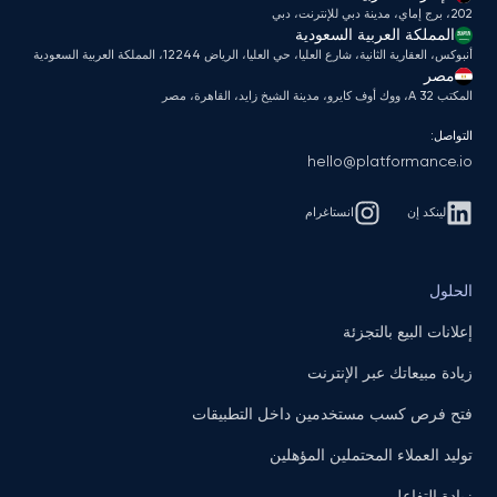
202، برج إماي، مدينة دبي للإنترنت، دبي
المملكة العربية السعودية
أنبوكس، العقارية الثانية، شارع العليا، حي العليا، الرياض 12244، المملكة العربية السعودية
مصر
المكتب A 32، ووك أوف كايرو، مدينة الشيخ زايد، القاهرة، مصر
التواصل:
hello@platformance.io
لينكد إن
انستاغرام
الحلول
إعلانات البيع بالتجزئة
زيادة مبيعاتك عبر الإنترنت
فتح فرص كسب مستخدمين داخل التطبيقات
توليد العملاء المحتملين المؤهلين
زيادة التفاعل