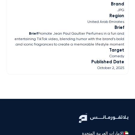
Brand
JPG
Region
United Arab Emirates
Brief
Brief
Promote Jean Paul Gaultier Perfumes in a fun and
entertaining TikTok video, blending humor with the brand’s bold
and iconic fragrances to create a memorable lifestyle moment.
Target
Comedy
Published Date
October 2, 2025
الإمارات العربية المتحدة