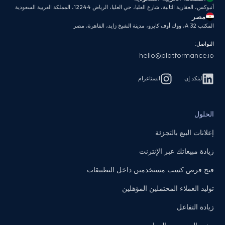
أنبوكس، العقارية الثانية، شارع العليا، حي العليا، الرياض 12244، المملكة العربية السعودية
مصر
المكتب A 32، ووك أوف كايرو، مدينة الشيخ زايد، القاهرة، مصر
التواصل:
hello@platformance.io
لينكد إن
انستاغرام
الحلول
إعلانات البيع بالتجزئة
زيادة مبيعاتك عبر الإنترنت
فتح فرص كسب مستخدمين داخل التطبيقات
توليد العملاء المحتملين المؤهلين
زيادة التفاعل