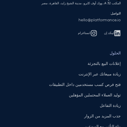
المكتب A 32، ووك أوف كايرو، مدينة الشيخ زايد، القاهرة، مصر
التواصل:
hello@platformance.io
لينكد إن
انستاغرام
الحلول
إعلانات البيع بالتجزئة
زيادة مبيعاتك عبر الإنترنت
فتح فرص كسب مستخدمين داخل التطبيقات
توليد العملاء المحتملين المؤهلين
زيادة التفاعل
جذب المزيد من الزوار
بناء التأثير مع المبدعين