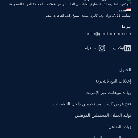
أنبوكس، العقارية الثانية، شارع العليا، حي العليا، الرياض 12244، المملكة العربية السعودية
مصر
المكتب A 32، ووك أوف كايرو، مدينة الشيخ زايد، القاهرة، مصر
التواصل:
hello@platformance.io
لينكد إن
انستاغرام
الحلول
إعلانات البيع بالتجزئة
زيادة مبيعاتك عبر الإنترنت
فتح فرص كسب مستخدمين داخل التطبيقات
توليد العملاء المحتملين المؤهلين
زيادة التفاعل