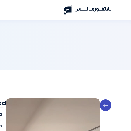
ad
d
ve
n