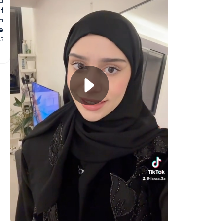
ia
ef
ia
e
25