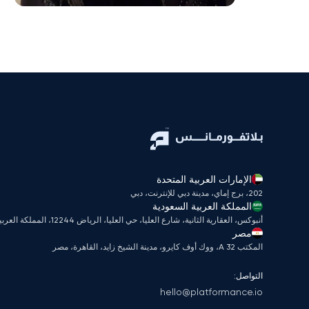
الإمارات العربية المتحدة
202، برج إماي، مدينة دبي للإنترنت، دبي
المملكة العربية السعودية
أنبوكس، العقارية الثانية، شارع العليا، حي العليا، الرياض 12244، المملكة العربية السعودية
مصر
المكتب A 32، ووك أوف كايرو، مدينة الشيخ زايد، القاهرة، مصر
التواصل:
hello@platformance.io