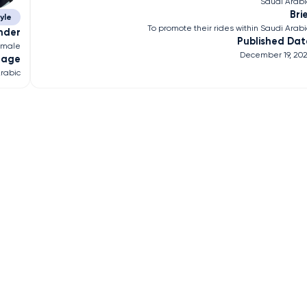
Saudi Arab
Bri
tyle
To promote their rides within Saudi Arab
nder
Published Dat
emale
December 19, 20
uage
rabic