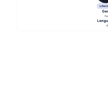
Lifes
Ge
F
Lang
A