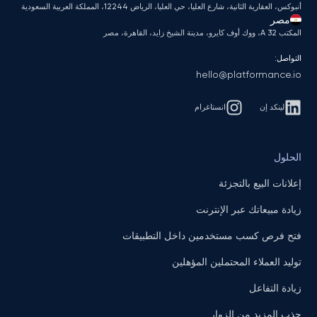
أنبوكس، العقارية الثانية، شارع العليا، حي العليا، الرياض 12244، المملكة العربية السعودية
مصر
المكتب A 32، ووك أوف كايرو، مدينة الشيخ زايد، القاهرة، مصر
التواصل:
hello@platformance.io
لينكد إن
انستاغرام
الحلول
إعلانات البيع بالتجزئة
زيادة مبيعاتك عبر الإنترنت
فتح فرص كسب مستخدمين داخل التطبيقات
توليد العملاء المحتملين المؤهلين
زيادة التفاعل
جذب المزيد من الزوار